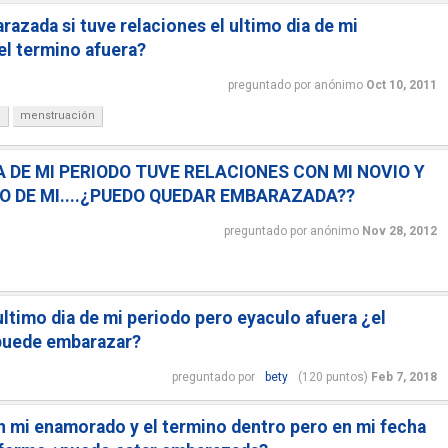
azada si tuve relaciones el ultimo dia de mi
el termino afuera?
preguntado
por
anónimo
Oct 10, 2011
?
menstruación
A DE MI PERIODO TUVE RELACIONES CON MI NOVIO Y
O DE MI....¿PUEDO QUEDAR EMBARAZADA??
preguntado
por
anónimo
Nov 28, 2012
ultimo dia de mi periodo pero eyaculo afuera ¿el
 puede embarazar?
preguntado
por
bety
(
120
puntos)
Feb 7, 2018
n mi enamorado y el termino dentro pero en mi fecha