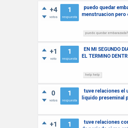
puedo quedar embar
+4
1
menstruacion pero 
votos
respuesta
puedo quedar embarazada
EN MI SEGUNDO DI
+1
1
EL TERMINO DENTR
voto
respuesta
help help
tuve relaciones el 
0
1
liquido preseminal
votos
respuesta
tuve relaciones co
+1
1