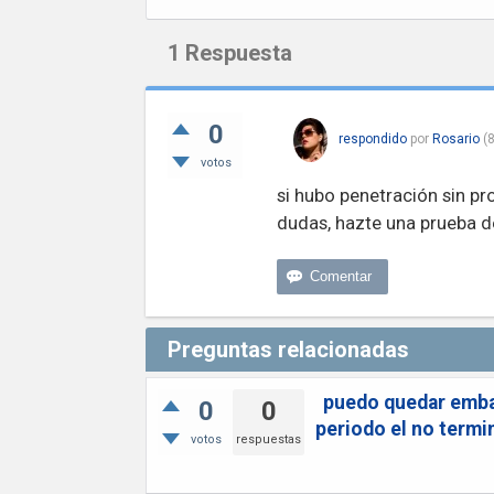
1
Respuesta
0
respondido
por
Rosario
(
8
votos
si hubo penetración sin p
dudas, hazte una prueba d
Preguntas relacionadas
puedo quedar embar
0
0
periodo el no termi
votos
respuestas