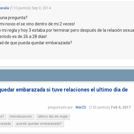
avala
(
110
puntos)
Sep 3, 2014
 una pregunta?
i novio el se vino dentro de mi 2 veces!
mi regla y hoy 3 estaba por terminar pero después de la relación sexua
eríodo es de 26 a 28 días!
idad de que pueda quedar embarazada?
dar embarazada si tuve relaciones el ultimo dia de
preguntado
por
Mar25
(
130
puntos)
Feb 6, 2017
da?
menstruación
último día de regla
arazada
puedo quedar embarazada?