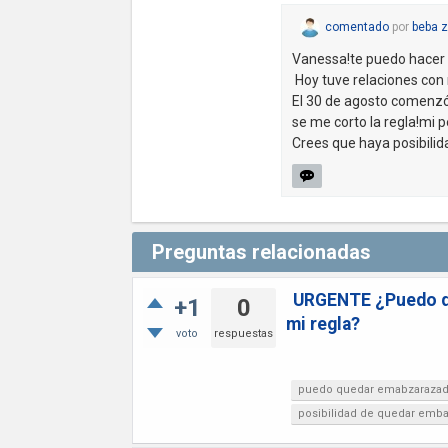
comentado
por
beba z
Vanessa!te puedo hacer
Hoy tuve relaciones con m
El 30 de agosto comenzó 
se me corto la regla!mi p
Crees que haya posibil
Preguntas relacionadas
URGENTE ¿Puedo que
+1
0
mi regla?
voto
respuestas
puedo quedar emabzaraza
posibilidad de quedar emb