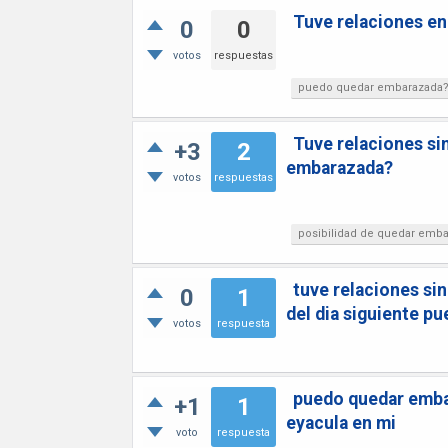
Tuve relaciones en 
0
0
votos
respuestas
puedo quedar embarazada
Tuve relaciones sin
+3
2
embarazada?
votos
respuestas
posibilidad de quedar emb
tuve relaciones sin
0
1
del dia siguiente 
votos
respuesta
puedo quedar embara
+1
1
eyacula en mi
voto
respuesta