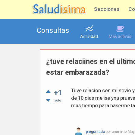
Secciones
Co
Consultas
Actividad
Más activas
¿tuve relaciines en el ulti
estar embarazada?
Tuve relacion con mi novio y
+1
de 10 dias me ise yna pruev
voto
mas tiempo para haserme la 
preguntado
por
anónimo
May