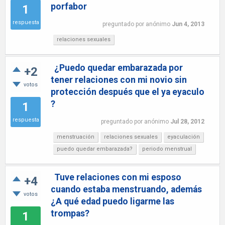
porfabor
1
respuesta
preguntado
por
anónimo
Jun 4, 2013
relaciones sexuales
¿Puedo quedar embarazada por
+2
tener relaciones con mi novio sin
votos
protección después que el ya eyaculo
?
1
respuesta
preguntado
por
anónimo
Jul 28, 2012
menstruación
relaciones sexuales
eyaculación
puedo quedar embarazada?
periodo menstrual
Tuve relaciones con mi esposo
+4
cuando estaba menstruando, además
votos
¿A qué edad puedo ligarme las
trompas?
1