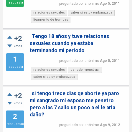
respuesta
preguntado
por
anónimo
Ago 5, 2011
relaciones sexuales
saber si estoy embarazada
ligamento de trompas
Tengo 18 años y tuve relaciones
+2
sexuales cuando ya estaba
votos
terminando mi periodo
1
preguntado
por
anónimo
Ago 5, 2011
respuesta
relaciones sexuales
periodo menstrual
saber si estoy embarazada
si tengo trece dias qe aborte ya paro
+2
mi sangrado mi esposo me penetro
votos
pero a las 7 salio un poco a el le aria
daño?
2
respuestas
preguntado
por
anónimo
Ago 9, 2012