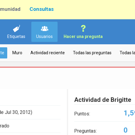
munidad
Consultas
Etiquetas
Usuarios
Hacer una pregunta
tte
Muro
Actividad reciente
Todas las preguntas
Todas l
Actividad de Brigitte
1,5
e Jul 30, 2012)
Puntos:
trado
0
Preguntas: