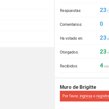
23
Respuestas:
(
0
Comentarios:
23
Ha votado en:
p
23
Otorgados:
v
4
Recibidos:
voto
Muro de Brigitte
Por favor,
ingresa
o
regístr