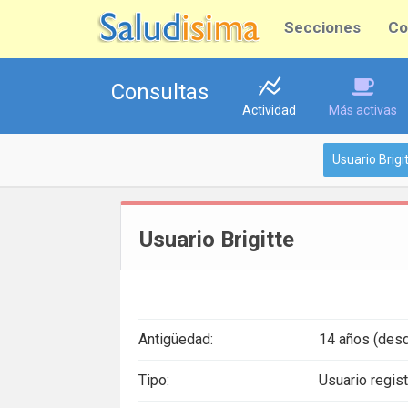
Secciones
Co
Consultas
Actividad
Más activas
Usuario Brigi
Usuario Brigitte
Antigüedad:
14 años (desd
Tipo:
Usuario regis