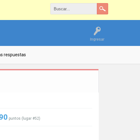
Ingresar
as respuestas
90
puntos (lugar #
52
)