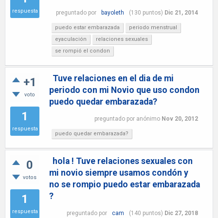
respuesta
preguntado
por
bayoleth
(
130
puntos)
Dic 21, 2014
puedo estar embarazada
periodo menstrual
eyaculación
relaciones sexuales
se rompió el condon
Tuve relaciones en el dia de mi
+1
periodo con mi Novio que uso condon
voto
puedo quedar embarazada?
1
preguntado
por
anónimo
Nov 20, 2012
respuesta
puedo quedar embarazada?
hola ! Tuve relaciones sexuales con
0
mi novio siempre usamos condón y
votos
no se rompio puedo estar embarazada
?
1
respuesta
preguntado
por
cam
(
140
puntos)
Dic 27, 2018