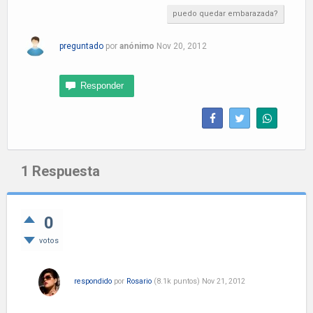
puedo quedar embarazada?
preguntado
por
anónimo
Nov 20, 2012
1
Respuesta
0
votos
respondido
por
Rosario
(
8.1k
puntos)
Nov 21, 2012