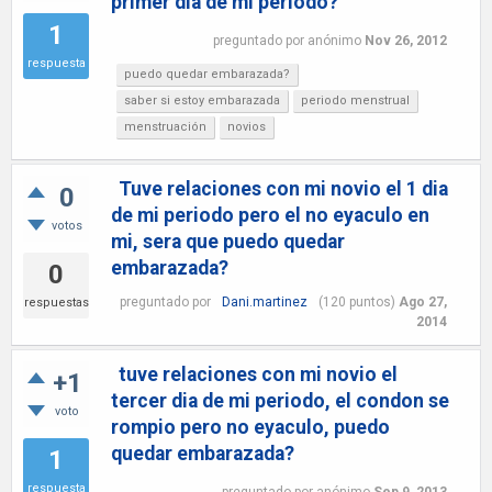
primer dia de mi periodo?
1
preguntado
por
anónimo
Nov 26, 2012
respuesta
puedo quedar embarazada?
saber si estoy embarazada
periodo menstrual
menstruación
novios
Tuve relaciones con mi novio el 1 dia
0
de mi periodo pero el no eyaculo en
votos
mi, sera que puedo quedar
embarazada?
0
preguntado
por
Dani.martinez
(
120
puntos)
Ago 27,
respuestas
2014
tuve relaciones con mi novio el
+1
tercer dia de mi periodo, el condon se
voto
rompio pero no eyaculo, puedo
quedar embarazada?
1
respuesta
preguntado
por
anónimo
Sep 9, 2013