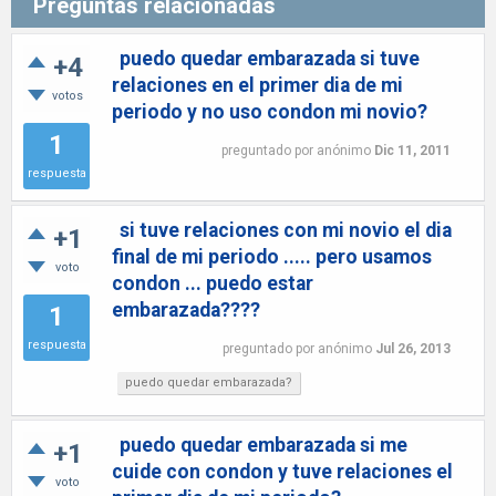
Preguntas relacionadas
puedo quedar embarazada si tuve
+4
relaciones en el primer dia de mi
votos
periodo y no uso condon mi novio?
1
preguntado
por
anónimo
Dic 11, 2011
respuesta
si tuve relaciones con mi novio el dia
+1
final de mi periodo ..... pero usamos
voto
condon ... puedo estar
embarazada????
1
respuesta
preguntado
por
anónimo
Jul 26, 2013
puedo quedar embarazada?
puedo quedar embarazada si me
+1
cuide con condon y tuve relaciones el
voto