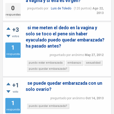
a vagina y si ella es virgen?
0
preguntado
por
Luis de Toledo
(
120
puntos)
Ago 22,
2013
respuestas
si me meten el dedo en la vagina y
+3
solo se toco el pene sin haber
votos
eyaculado puedo quedar embarazada?
ha pasado antes?
1
respuesta
preguntado
por
anónimo
May 27, 2012
puedo estar embarazada
embarazo
sexualidad
puedo quedar embarazada?
se puede quedar embarazada con un
+1
solo ovario?
voto
preguntado
por
anónimo
Oct 14, 2013
1
puedo quedar embarazada?
respuesta