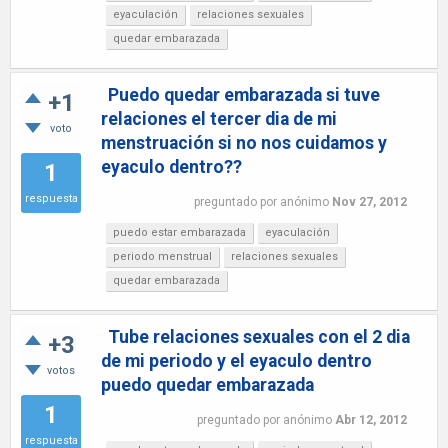
eyaculación
relaciones sexuales
quedar embarazada
Puedo quedar embarazada si tuve
+1
relaciones el tercer dia de mi
voto
menstruación si no nos cuidamos y
eyaculo dentro??
1
respuesta
preguntado
por
anónimo
Nov 27, 2012
puedo estar embarazada
eyaculación
periodo menstrual
relaciones sexuales
quedar embarazada
Tube relaciones sexuales con el 2 dia
+3
de mi periodo y el eyaculo dentro
votos
puedo quedar embarazada
1
preguntado
por
anónimo
Abr 12, 2012
respuesta