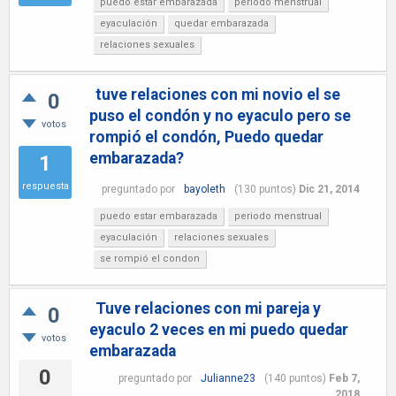
puedo estar embarazada
periodo menstrual
eyaculación
quedar embarazada
relaciones sexuales
tuve relaciones con mi novio el se
0
puso el condón y no eyaculo pero se
votos
rompió el condón, Puedo quedar
embarazada?
1
respuesta
preguntado
por
bayoleth
(
130
puntos)
Dic 21, 2014
puedo estar embarazada
periodo menstrual
eyaculación
relaciones sexuales
se rompió el condon
Tuve relaciones con mi pareja y
0
eyaculo 2 veces en mi puedo quedar
votos
embarazada
0
preguntado
por
Julianne23
(
140
puntos)
Feb 7,
2018