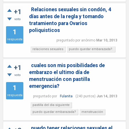
Relaciones sexuales sin condón, 4
+1
días antes de la regla y tomando
voto
tratamiento para Ovarios
poliquisticos
1
respuesta
preguntado
por
anónimo
Mar 10, 2013
relaciones sexuales
puedo quedar embarazada?.
cuales son mis posibilidades de
+1
embarazo el ultimo día de
voto
menstruación con pastilla
emergencia?
1
respuesta
preguntado
por
Fulanita
(
240
puntos)
Jun 14, 2013
pastilla del dia siguiente
puedo quedar embarazada?
menstruación
puedo tener relaciones sexuales el