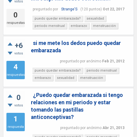
votos
preguntado
por
Strange'S
(
120
puntos)
Oct 22, 2017
0
puedo quedar embarazada?
sexualidad
respuestas
periodo menstrual
embarazo
menstruación
si me mete los dedos puedo quedar
+6
embarazada
votos
preguntado
por
anónimo
Feb 21, 2012
4
puedo quedar embarazada?
periodo menstrual
respuestas
embarazo
sexualidad
menstruación
¿Puedo quedar embarazada si tengo
0
relaciones en mi periodo y estar
votos
tomando las pastillas
anticonceptivas?
1
respuesta
preguntado
por
anónimo
Abr 21, 2013