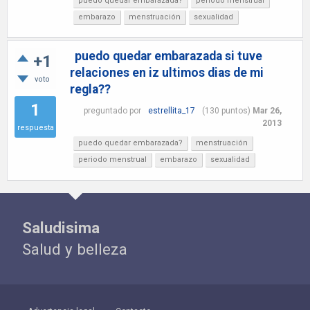
puedo quedar embarazada?
periodo menstrual
embarazo
menstruación
sexualidad
puedo quedar embarazada si tuve
+1
relaciones en iz ultimos dias de mi
voto
regla??
1
preguntado
por
estrellita_17
(
130
puntos)
Mar 26,
2013
respuesta
puedo quedar embarazada?
menstruación
periodo menstrual
embarazo
sexualidad
Saludisima
Salud y belleza