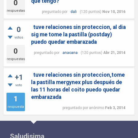
que tengo?
0
respuestas
preguntado
por
dali
(
120
puntos)
Nov 10, 2016
tuve relaciones sin proteccion, al dia
0
sig me tome la pastilla (postday)
votos
puedo quedar embarazada
0
preguntado
por
anaoana
(
120
puntos)
Abr 21, 2014
respuestas
tuve relaciones sin proteccion,tome
+1
la pastilla mergynex plus después de
voto
las 11 horas del coito puedo quedar
embarazada
1
respuesta
preguntado
por
anónimo
Feb 3, 2014
Saludisima