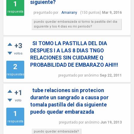
siguiente?
1
respuesta
preguntado
por
Amairany
(
150
puntos)
Mar 9, 2016
puedo quedar embarazada si tomo la pastilla del dia
siguiente y los 4 dias es mi período?
SI TOMO LA PASTILLA DEL DIA
+3
DESPUES I A LAS 8 DIAS TNGO
votos
RELACIONES SIN CUIDARME Q
PROBABILIDAD DE EMBARAZO AHI!!!
2
respuestas
preguntado
por
anónimo
Sep 22, 2011
tube relaciones sin protecion
+1
durante un sangrado a causa por
voto
tomala pastilla del dia siguiente
puedo quedar embarazada
1
respuesta
preguntado
por
anónimo
Jun 19, 2013
puedo quedar embarazada?