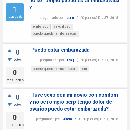
no se rompio puedo estar embarazada
?
1
respuesta
preguntado
por
cam
(
140
puntos)
Dic 27, 2018
embarazo
sexualidad
puedo quedar embarazada?
Puedo estar embarazada
0
votos
preguntado
por
Esoj
(
120
puntos)
Dic 27, 2018
puedo quedar embarazada?
diu
0
respuestas
Tuve sexo con mi novio con condom
0
y no se rompio perp tengo dolor de
votos
ovarios puedo estar embarazada?
0
preguntado
por
Alicia12
(
120
puntos)
Dic 7, 2018
respuestas