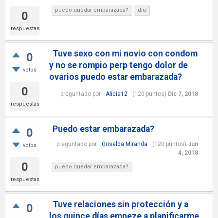
puedo quedar embarazada?
diu
0
respuestas
Tuve sexo con mi novio con condom
0
y no se rompio perp tengo dolor de
votos
ovarios puedo estar embarazada?
0
preguntado
por
Alicia12
(
120
puntos)
Dic 7, 2018
respuestas
Puedo estar embarazada?
0
preguntado
por
Griselda Miranda
(
120
puntos)
Jun
votos
4, 2018
0
puedo quedar embarazada?
respuestas
Tuve relaciones sin protección y a
0
los quince días empeze a planificarme