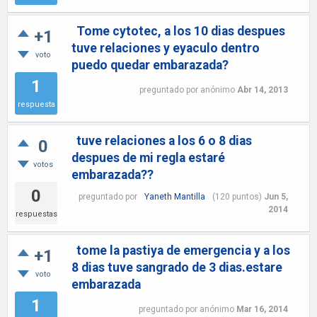
Tome cytotec, a los 10 dias despues
+1
tuve relaciones y eyaculo dentro
voto
puedo quedar embarazada?
1
preguntado
por
anónimo
Abr 14, 2013
respuesta
tuve relaciones a los 6 o 8 dias
0
despues de mi regla estaré
votos
embarazada??
0
preguntado
por
Yaneth Mantilla
(
120
puntos)
Jun 5,
2014
respuestas
tome la pastiya de emergencia y a los
+1
8 dias tuve sangrado de 3 dias.estare
voto
embarazada
1
preguntado
por
anónimo
Mar 16, 2014