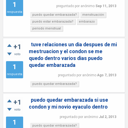
1
preguntado
por
anónimo
Sep 11, 2013
respuesta
puedo quedar embarazada?
menstruación
puedo estar embarazada?
embarazo
periodo menstrual
tuve relaciones un dia despues de mi
+1
mestruacion y el condon se me
voto
quedo dentro varios dias puedo
quedar embarazada
1
respuesta
preguntado
por
anónimo
Ago 7, 2013
puedo quedar embarazada?
puedo quedar embarazada si use
+1
condon y mi novio eyaculo dentro
voto
preguntado
por
anónimo
Jul 2, 2013
1
puedo quedar embarazada?