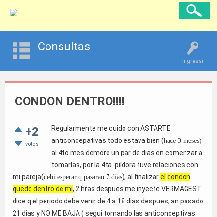
Consultas
Ingresar
CONDON DENTRO!!!!
Regularmente me cuido con ASTARTE
+2
anticoncepativas todo estava bien (
hace 3 meses)
votos
al 4to mes demore un par de dias en comenzar a
tomarlas, por la 4ta pildora tuve relaciones con
mi pareja(
), al finalizar
el
condon
debi esperar q pasaran 7 dias
quedo dentro de mi
, 2 hras despues me inyecte VERMAGEST
dice q el periodo debe venir de 4 a 18 dias despues, an pasado
21 dias y NO ME BAJA ( segui tomando las anticonceptivas