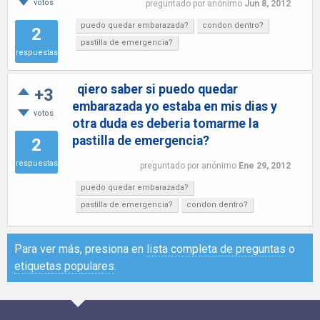
votos
preguntado
por
anónimo
Jun 8, 2012
puedo quedar embarazada?
condon dentro?
2
pastilla de emergencia?
respuestas
qiero saber si puedo quedar
+3
embarazada yo estaba en mis dias y
votos
otra duda es deberia tomarme la
pastilla de emergencia?
2
respuestas
preguntado
por
anónimo
Ene 29, 2012
puedo quedar embarazada?
pastilla de emergencia?
condon dentro?
Para ver más, presiona en
lista completa de preguntas
o
etiquetas populares
.