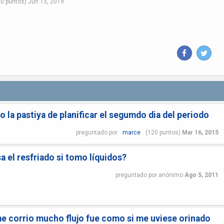
20
puntos)
Jun 13, 2019
 la pastiya de planificar el segumdo dia del periodo
preguntado
por
marce
(
120
puntos)
Mar 16, 2015
a el resfriado si tomo líquidos?
preguntado
por
anónimo
Ago 5, 2011
me corrio mucho flujo fue como si me uviese orinado