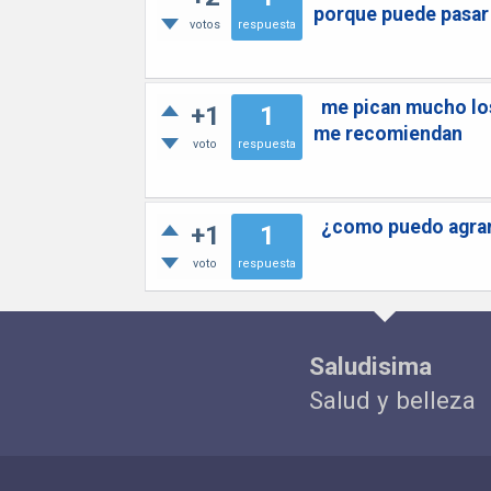
porque puede pasar
votos
respuesta
me pican mucho los
+1
1
me recomiendan
voto
respuesta
¿como puedo agran
+1
1
voto
respuesta
Saludisima
Salud y belleza