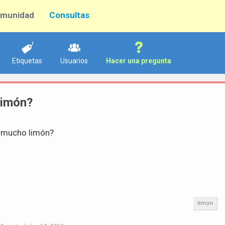
munidad
Consultas
Etiquetas
Usuarios
Hacer una pregunta
limón?
o mucho limón?
limon