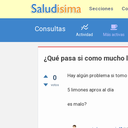
Secciones
Co
Consultas
Actividad
Más activas
¿Qué pasa si como mucho 
Hay algún problema si tom
0
votos
5 limones aprox al día
es malo?