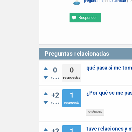
preguntado
por
usuario45
(
1
Preguntas relacionadas
qué pasa si me tomo
0
0
votos
respuestas
¿Por qué se me pas
+2
1
votos
respuesta
resfriado
tuve relaciones y 
+2
1