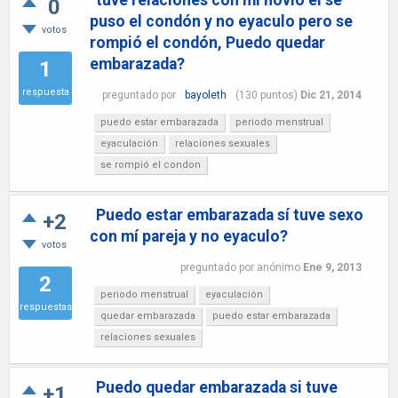
tuve relaciones con mi novio el se
0
puso el condón y no eyaculo pero se
votos
rompió el condón, Puedo quedar
embarazada?
1
respuesta
preguntado
por
bayoleth
(
130
puntos)
Dic 21, 2014
puedo estar embarazada
periodo menstrual
eyaculación
relaciones sexuales
se rompió el condon
Puedo estar embarazada sí tuve sexo
+2
con mí pareja y no eyaculo?
votos
preguntado
por
anónimo
Ene 9, 2013
2
periodo menstrual
eyaculación
respuestas
quedar embarazada
puedo estar embarazada
relaciones sexuales
Puedo quedar embarazada si tuve
+1