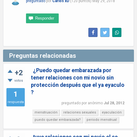
preguntado
por
Carlos xD
(
120
puntos)
May 29, 2018
Preguntas relacionadas
¿Puedo quedar embarazada por
+2
tener relaciones con mi novio sin
votos
protección después que el ya eyaculo
?
1
respuesta
preguntado
por
anónimo
Jul 28, 2012
menstruación
relaciones sexuales
eyaculación
puedo quedar embarazada?
periodo menstrual