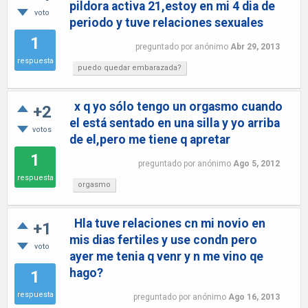
pildora activa 21,estoy en mi 4 dia de
voto
periodo y tuve relaciones sexuales
1
preguntado
por
anónimo
Abr 29, 2013
respuesta
puedo quedar embarazada?
x q yo sólo tengo un orgasmo cuando
+2
el está sentado en una silla y yo arriba
votos
de el,pero me tiene q apretar
1
preguntado
por
anónimo
Ago 5, 2012
respuesta
orgasmo
Hla tuve relaciones cn mi novio en
+1
mis dias fertiles y use condn pero
voto
ayer me tenia q venr y n me vino qe
hago?
1
respuesta
preguntado
por
anónimo
Ago 16, 2013