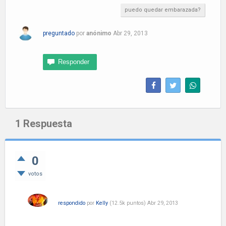
puedo quedar embarazada?
preguntado
por
anónimo
Abr 29, 2013
1
Respuesta
0
votos
respondido
por
Kelly
(
12.5k
puntos)
Abr 29, 2013