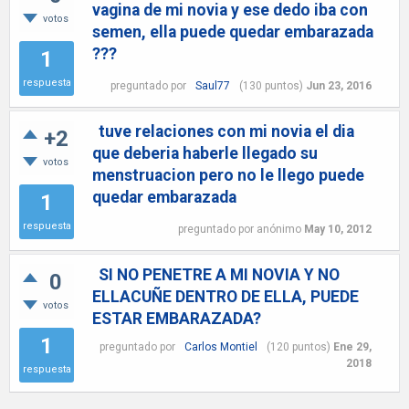
vagina de mi novia y ese dedo iba con
votos
semen, ella puede quedar embarazada
???
1
respuesta
preguntado
por
Saul77
(
130
puntos)
Jun 23, 2016
tuve relaciones con mi novia el dia
+2
que deberia haberle llegado su
votos
menstruacion pero no le llego puede
quedar embarazada
1
respuesta
preguntado
por
anónimo
May 10, 2012
SI NO PENETRE A MI NOVIA Y NO
0
ELLACUÑE DENTRO DE ELLA, PUEDE
votos
ESTAR EMBARAZADA?
1
preguntado
por
Carlos Montiel
(
120
puntos)
Ene 29,
2018
respuesta