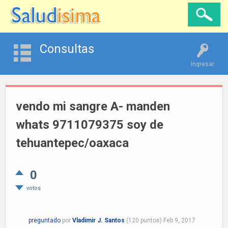
Consultas
Ingresar
vendo mi sangre A- manden
whats 9711079375 soy de
tehuantepec/oaxaca
0
votos
preguntado
por
Vladimir J. Santos
(
120
puntos)
Feb 9, 2017