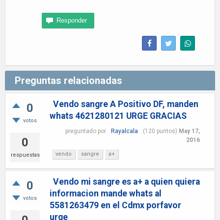
Preguntas relacionadas
Vendo sangre A Positivo DF, manden
0
whats 4621280121 URGE GRACIAS
votos
preguntado
por
Rayalcala
(
120
puntos)
May 17,
0
2016
vendo
sangre
a+
respuestas
Vendo mi sangre es a+ a quien quiera
0
informacion mande whats al
votos
5581263479 en el Cdmx porfavor
urge