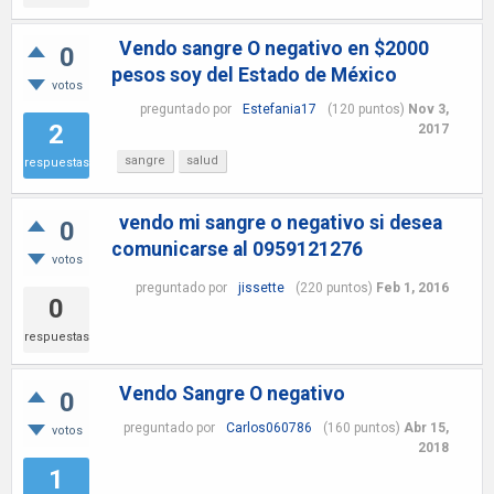
Vendo sangre O negativo en $2000
0
pesos soy del Estado de México
votos
preguntado
por
Estefania17
(
120
puntos)
Nov 3,
2
2017
sangre
salud
respuestas
vendo mi sangre o negativo si desea
0
comunicarse al 0959121276
votos
preguntado
por
jissette
(
220
puntos)
Feb 1, 2016
0
respuestas
Vendo Sangre O negativo
0
preguntado
por
Carlos060786
(
160
puntos)
Abr 15,
votos
2018
1