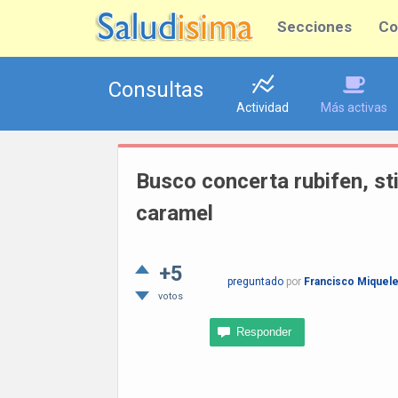
Secciones
Co
Consultas
Actividad
Más activas
Busco concerta rubifen, st
caramel
+5
preguntado
por
Francisco Miquel
votos