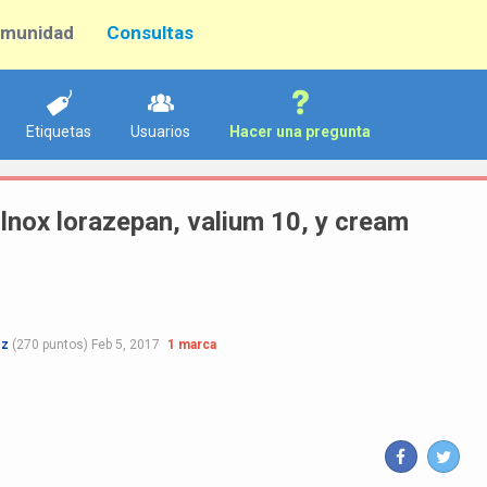
munidad
Consultas
Etiquetas
Usuarios
Hacer una pregunta
ilnox lorazepan, valium 10, y cream
ez
(
270
puntos)
Feb 5, 2017
1
marca