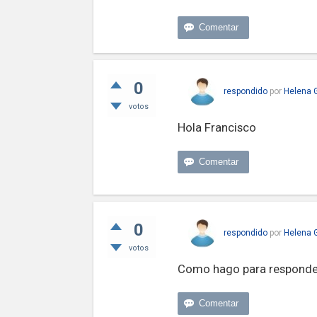
0
respondido
por
Helena 
votos
Hola Francisco
0
respondido
por
Helena 
votos
Como hago para responder