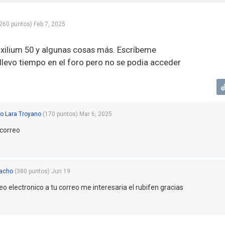
260
puntos)
Feb 7, 2025
nxilium 50 y algunas cosas más. Escríbeme
llevo tiempo en el foro pero no se podia acceder
o Lara Troyano
(
170
puntos)
Mar 6, 2025
 correo
cacho
(
380
puntos)
Jun 19
eo electronico a tu correo me interesaria el rubifen gracias