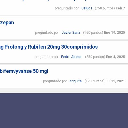
preguntado
por
Salud I
(
750
puntos)
Feb 7
azepan
preguntado
por
Javier Sanz
(
160
puntos)
Ene 19, 2025
g Prolong y Rubifen 20mg 30comprimidos
preguntado
por
Pedro Alonso
(
250
puntos)
Ene 4, 2025
ubifemvyvanse 50 mg!
preguntado
por
eriquita
(
120
puntos)
Jul 12, 2021