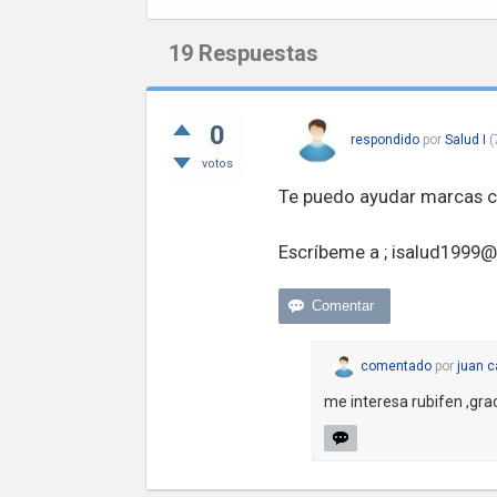
19
Respuestas
0
respondido
por
Salud I
(
votos
Te puedo ayudar marcas c
Escríbeme a ;
isalud1999
comentado
por
juan 
me interesa rubifen ,gra