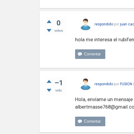
0
respondido
por
juan ca
votos
hola me interesa el rubife
–1
respondido
por
FUSION
voto
Hola, envíame un mensaje 
albertmasse768@gmail.c