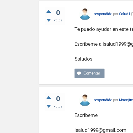
0
respondido
por
Salud I
(
votos
Te puedo ayudar en este 
Escríbeme a
Isalud1999@
Saludos
0
respondido
por
Msanjim
votos
Escribeme
Isalud1999@gmail.com