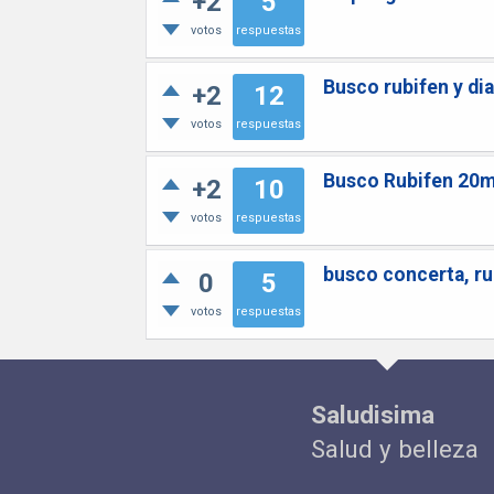
+2
5
votos
respuestas
Busco rubifen y di
+2
12
votos
respuestas
Busco Rubifen 20m
+2
10
votos
respuestas
busco concerta, r
0
5
votos
respuestas
Saludisima
Salud y belleza