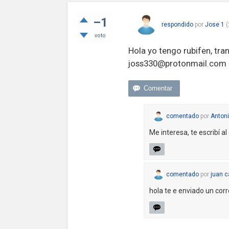
–1
respondido
por
Jose 1
(
voto
Hola yo tengo rubifen, tra
joss330@protonmail.com
comentado
por
Antoni
Me interesa, te escribí al
comentado
por
juan 
hola te e enviado un corr