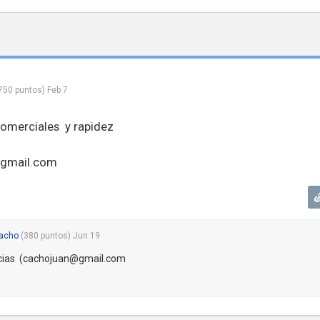
750
puntos)
Feb 7
omerciales y rapidez
@gmail.com
cacho
(
380
puntos)
Jun 19
cias (
cachojuan@gmail.com