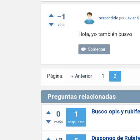
–1
respondido
por
Javier S
voto
Hola, yo también busvo
Página:
« Anterior
1
2
Preguntas relacionadas
Busco opis y rubi
0
1
votos
respuesta
Dispongo de Rubif