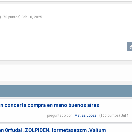
(
170
puntos)
Feb 10, 2025
fen concerta compra en mano buenos aires
preguntado
por
Matias Lopez
(
160
puntos)
Jul 1
en 0rfudal ,ZOLPIDEN, lormetaxepzm ,Valium