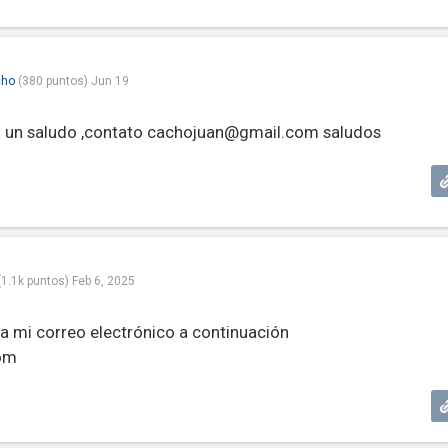
cho
(
380
puntos)
Jun 19
n un saludo ,contato
cachojuan@gmail.com
saludos
(
1.1k
puntos)
Feb 6, 2025
a mi correo electrónico a continuación
om