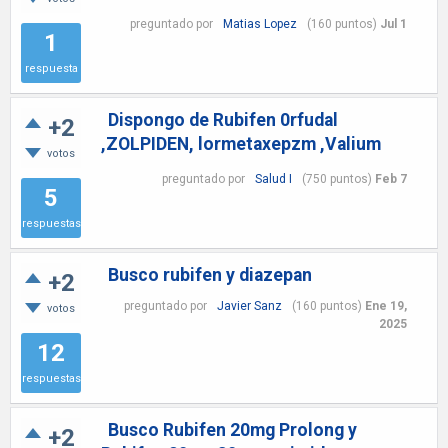
preguntado
por
Matias Lopez
(
160
puntos)
Jul 1
1
respuesta
Dispongo de Rubifen 0rfudal
+2
,ZOLPIDEN, lormetaxepzm ,Valium
votos
preguntado
por
Salud I
(
750
puntos)
Feb 7
5
respuestas
Busco rubifen y diazepan
+2
preguntado
por
Javier Sanz
(
160
puntos)
Ene 19,
votos
2025
12
respuestas
Busco Rubifen 20mg Prolong y
+2