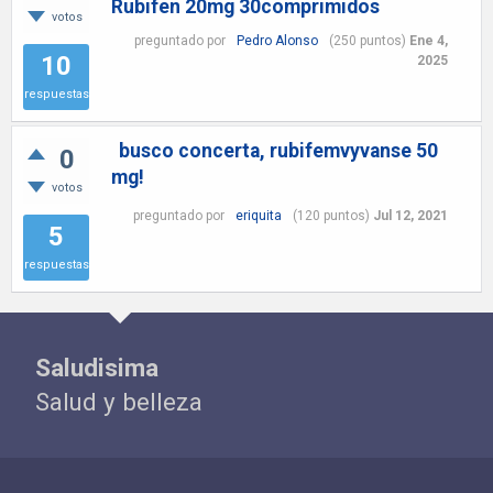
Rubifen 20mg 30comprimidos
votos
preguntado
por
Pedro Alonso
(
250
puntos)
Ene 4,
10
2025
respuestas
busco concerta, rubifemvyvanse 50
0
mg!
votos
preguntado
por
eriquita
(
120
puntos)
Jul 12, 2021
5
respuestas
Saludisima
Salud y belleza