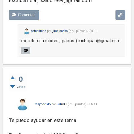
Escríbeme a ;
isalud1999@gmail.com
comentado
por
juan cacho
(
380
puntos)
Jun 19
me interesa rubifen ,gracias (
cachojuan@gmail.com
0
votos
respondido
por
Salud I
(
750
puntos)
Feb 11
Te puedo ayudar en este tema