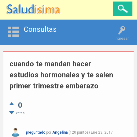
Consultas
Ingresar
cuando te mandan hacer
estudios hormonales y te salen
primer trimestre embarazo
0
votos
preguntado
por
Angelina
(
120
puntos)
Ene 23, 2017