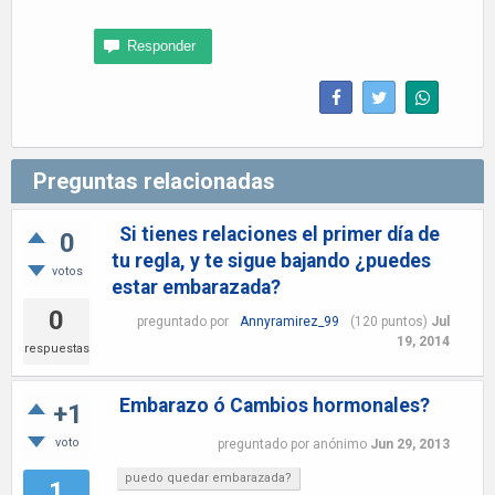
Preguntas relacionadas
Si tienes relaciones el primer día de
0
tu regla, y te sigue bajando ¿puedes
votos
estar embarazada?
0
preguntado
por
Annyramirez_99
(
120
puntos)
Jul
19, 2014
respuestas
Embarazo ó Cambios hormonales?
+1
voto
preguntado
por
anónimo
Jun 29, 2013
puedo quedar embarazada?
1