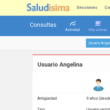
Secciones
Co
Consultas
Actividad
Más activas
Usuario Angel
Usuario Angelina
Antigüedad:
9 años (desd
Tipo:
Usuario regis