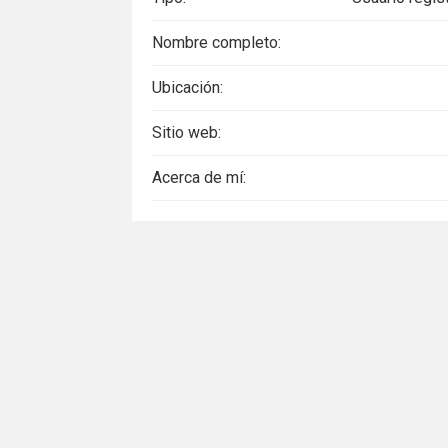
Nombre completo:
Ubicación:
Sitio web:
Acerca de mí: