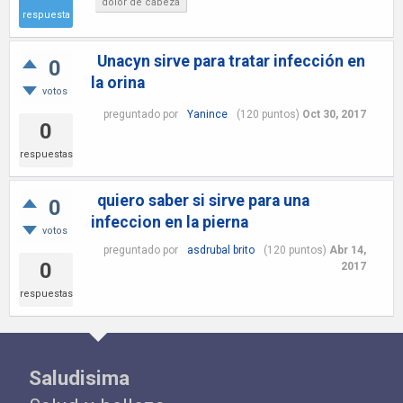
dolor de cabeza
respuesta
Unacyn sirve para tratar infección en
0
la orina
votos
preguntado
por
Yanince
(
120
puntos)
Oct 30, 2017
0
respuestas
quiero saber si sirve para una
0
infeccion en la pierna
votos
preguntado
por
asdrubal brito
(
120
puntos)
Abr 14,
0
2017
respuestas
Saludisima