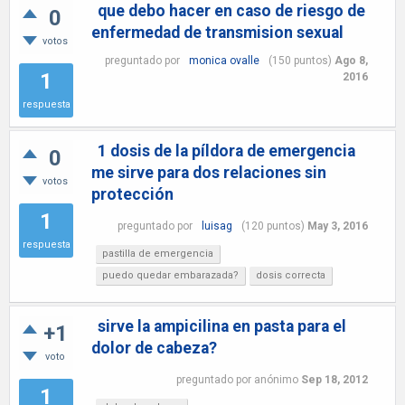
que debo hacer en caso de riesgo de
0
enfermedad de transmision sexual
votos
preguntado
por
monica ovalle
(
150
puntos)
Ago 8,
1
2016
respuesta
1 dosis de la píldora de emergencia
0
me sirve para dos relaciones sin
votos
protección
1
preguntado
por
luisag
(
120
puntos)
May 3, 2016
respuesta
pastilla de emergencia
puedo quedar embarazada?
dosis correcta
sirve la ampicilina en pasta para el
+1
dolor de cabeza?
voto
preguntado
por
anónimo
Sep 18, 2012
1