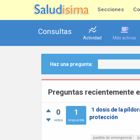
Secciones
Co
Consultas
Actividad
Más activas
Haz una pregunta:
Preguntas recientemente e
1 dosis de la píldo
0
1
protección
votos
respuesta
pastilla de emergencia
p