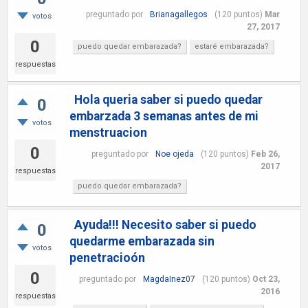
preguntado
por
Brianagallegos
(
120
puntos)
Mar
votos
27, 2017
0
puedo quedar embarazada?
estaré embarazada?
respuestas
Hola queria saber si puedo quedar
0
embarzada 3 semanas antes de mi
votos
menstruacion
0
preguntado
por
Noe ojeda
(
120
puntos)
Feb 26,
2017
respuestas
puedo quedar embarazada?
Ayuda!!! Necesito saber si puedo
0
quedarme embarazada sin
votos
penetracioón
0
preguntado
por
MagdaInez07
(
120
puntos)
Oct 23,
2016
respuestas