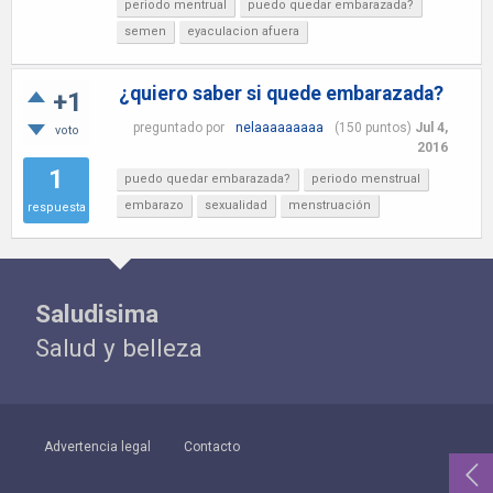
periodo mentrual
puedo quedar embarazada?
semen
eyaculacion afuera
¿quiero saber si quede embarazada?
+1
preguntado
por
nelaaaaaaaaa
(
150
puntos)
Jul 4,
voto
2016
1
puedo quedar embarazada?
periodo menstrual
embarazo
sexualidad
menstruación
respuesta
Saludisima
Salud y belleza
Advertencia legal
Contacto