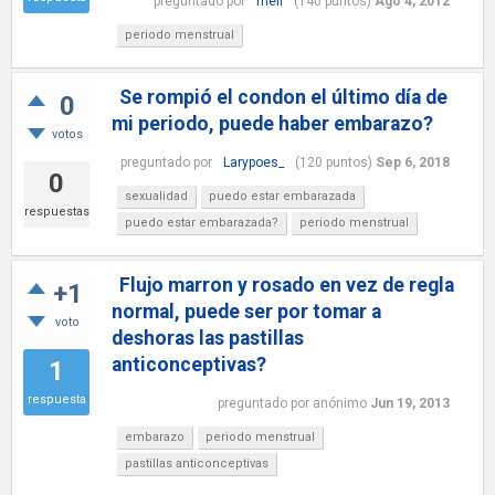
preguntado
por
meli
(
140
puntos)
Ago 4, 2012
periodo menstrual
Se rompió el condon el último día de
0
mi periodo, puede haber embarazo?
votos
preguntado
por
Larypoes_
(
120
puntos)
Sep 6, 2018
0
sexualidad
puedo estar embarazada
respuestas
puedo estar embarazada?
periodo menstrual
Flujo marron y rosado en vez de regla
+1
normal, puede ser por tomar a
voto
deshoras las pastillas
anticonceptivas?
1
respuesta
preguntado
por
anónimo
Jun 19, 2013
embarazo
periodo menstrual
pastillas anticonceptivas