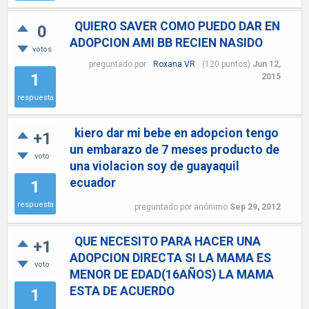
QUIERO SAVER COMO PUEDO DAR EN
0
ADOPCION AMI BB RECIEN NASIDO
votos
preguntado
por
Roxana VR
(
120
puntos)
Jun 12,
1
2015
respuesta
kiero dar mi bebe en adopcion tengo
+1
un embarazo de 7 meses producto de
voto
una violacion soy de guayaquil
ecuador
1
respuesta
preguntado
por
anónimo
Sep 29, 2012
QUE NECESITO PARA HACER UNA
+1
ADOPCION DIRECTA SI LA MAMA ES
voto
MENOR DE EDAD(16AÑOS) LA MAMA
ESTA DE ACUERDO
1