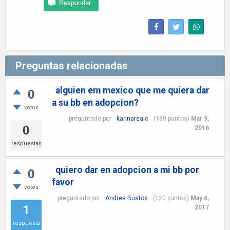
Preguntas relacionadas
alguien em mexico que me quiera dar
0
a su bb en adopcion?
votos
preguntado
por
karinarealc
(
180
puntos)
Mar 9,
0
2016
respuestas
quiero dar en adopcion a mi bb por
0
favor
votos
preguntado
por
Andrea Bustos
(
120
puntos)
May 6,
1
2017
respuesta