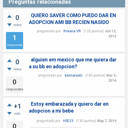
Preguntas relacionadas
QUIERO SAVER COMO PUEDO DAR EN
0
ADOPCION AMI BB RECIEN NASIDO
votos
preguntado
por
Roxana VR
(
120
puntos)
Jun 12,
1
2015
respuesta
alguien em mexico que me quiera dar
0
a su bb en adopcion?
votos
preguntado
por
karinarealc
(
180
puntos)
Mar 9,
0
2016
respuestas
Estoy embarazada y quiero dar en
+1
adopcion a mi bebe
voto
preguntado
por
HSE23
(
130
puntos)
May 7, 2019
0