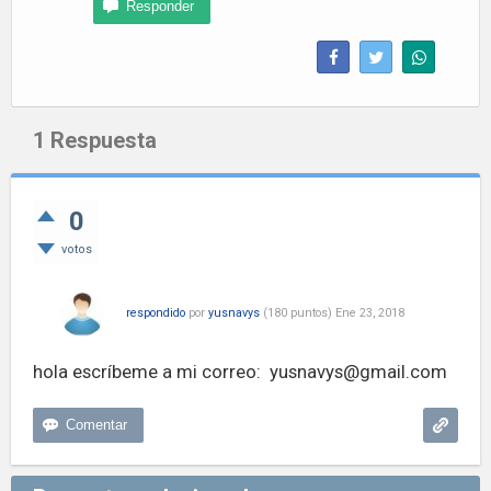
1
Respuesta
0
votos
respondido
por
yusnavys
(
180
puntos)
Ene 23, 2018
hola escríbeme a mi correo:
yusnavys@gmail.com