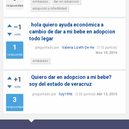
embarazo
dar en adopcion
respuestas
adopción y infertilidad
hola quiero ayuda económica a
–1
cambio de dar a mi bebe en adopcion
voto
todo legar
1
preguntado
por
Valeria Lizeth De He
(
110
puntos)
Nov 19, 2016
respuesta
embarazo
Quiero dar en adopcion a mi bebe?
+1
soy del estado de veracruz
voto
preguntado
por
lizy1996
(
130
puntos)
Abr 12, 2015
3
respuestas