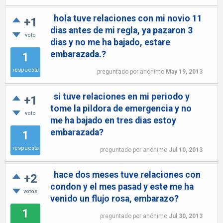
hola tuve relaciones con mi novio 11
+1
dias antes de mi regla, ya pazaron 3
voto
dias y no me ha bajado, estare
embarazada.?
1
respuesta
preguntado
por
anónimo
May 19, 2013
si tuve relaciones en mi periodo y
+1
tome la pildora de emergencia y no
voto
me ha bajado en tres dias estoy
embarazada?
1
respuesta
preguntado
por
anónimo
Jul 10, 2013
hace dos meses tuve relaciones con
+2
condon y el mes pasad y este me ha
votos
venido un flujo rosa, embarazo?
1
preguntado
por
anónimo
Jul 30, 2013