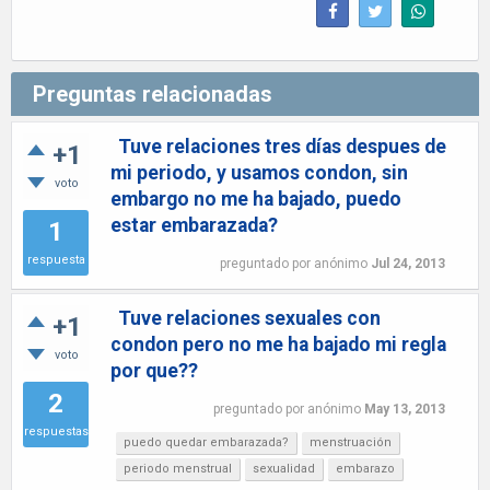
Preguntas relacionadas
Tuve relaciones tres días despues de
+1
mi periodo, y usamos condon, sin
voto
embargo no me ha bajado, puedo
estar embarazada?
1
respuesta
preguntado
por
anónimo
Jul 24, 2013
Tuve relaciones sexuales con
+1
condon pero no me ha bajado mi regla
voto
por que??
2
preguntado
por
anónimo
May 13, 2013
respuestas
puedo quedar embarazada?
menstruación
periodo menstrual
sexualidad
embarazo