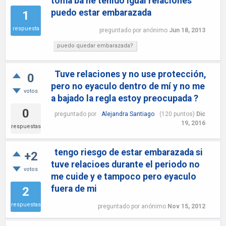
toma ba he tenido igual relaciones
puedo estar embarazada
1
respuesta
preguntado
por
anónimo
Jun 18, 2013
puedo quedar embarazada?
Tuve relaciones y no use protección,
0
pero no eyaculo dentro de mí y no me
votos
a bajado la regla estoy preocupada ?
0
preguntado
por
Alejandra Santiago
(
120
puntos)
Dic
19, 2016
respuestas
tengo riesgo de estar embarazada si
+2
tuve relacioes durante el periodo no
votos
me cuide y e tampoco pero eyaculo
fuera de mi
2
respuestas
preguntado
por
anónimo
Nov 15, 2012