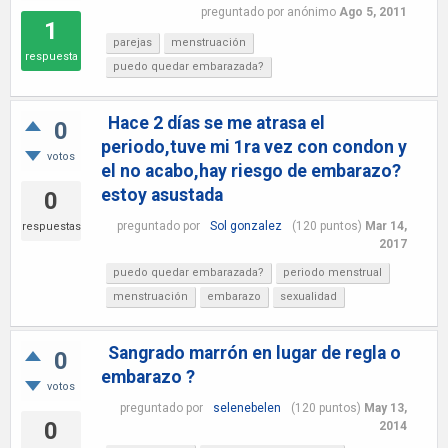
preguntado
por
anónimo
Ago 5, 2011
1
parejas
menstruación
respuesta
puedo quedar embarazada?
Hace 2 días se me atrasa el
0
periodo,tuve mi 1ra vez con condon y
votos
el no acabo,hay riesgo de embarazo?
estoy asustada
0
preguntado
por
Sol gonzalez
(
120
puntos)
Mar 14,
respuestas
2017
puedo quedar embarazada?
periodo menstrual
menstruación
embarazo
sexualidad
Sangrado marrón en lugar de regla o
0
embarazo ?
votos
preguntado
por
selenebelen
(
120
puntos)
May 13,
0
2014