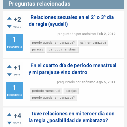
Preguntas relacionadas
Relaciones sexuales en el 2º o 3º dia
+2
de regla (ayuda!!)
votos
preguntado
por
anónimo
Feb 2, 2012
1
puedo quedar embarazada?
salir embarazada
respuesta
parejas
periodo menstrual
En el cuarto día de período menstrual
+1
y mi pareja se vino dentro
voto
preguntado
por
anónimo
Ago 5, 2011
1
periodo menstrual
parejas
respuesta
puedo quedar embarazada?
Tuve relaciones en mi tercer día con
+4
la regla ¿posibilidad de embarazo?
votos