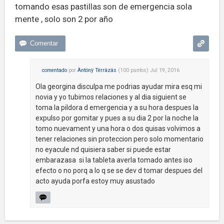
tomando esas pastillas son de emergencia sola
mente , solo son 2 por año
comentado
por
Äntönÿ Tërräzäs
(
100
puntos)
Jul 19, 2016
Ola georgina disculpa me podrias ayudar mira esq mi
novia y yo tubimos relaciones y al dia siguient se
toma la pildora d emergencia y a su hora despues la
expulso por gomitar y pues a su dia 2 por la noche la
tomo nuevament y una hora o dos quisas volvimos a
tener relaciones sin proteccion pero solo momentario
no eyacule nd quisiera saber si puede estar
embarazasa si la tableta averla tomado antes iso
efecto o no porq a lo q se se dev d tomar despues del
acto ayuda porfa estoy muy asustado