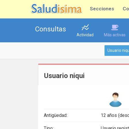
Secciones
Co
Consultas
Actividad
Más activas
Usuario niqu
Usuario niqui
Antigüedad:
12 años (desd
Tipo:
Usuario regis