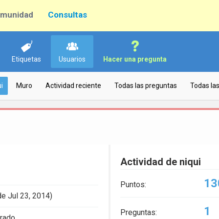
munidad
Consultas
Etiquetas
Usuarios
Hacer una pregunta
i
Muro
Actividad reciente
Todas las preguntas
Todas la
Actividad de niqui
13
Puntos:
e Jul 23, 2014)
1
Preguntas:
trado