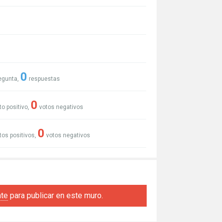
0
egunta,
respuestas
0
to positivo,
votos negativos
0
tos positivos,
votos negativos
ate
para publicar en este muro.