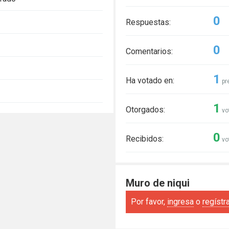
0
Respuestas:
0
Comentarios:
1
Ha votado en:
pr
1
Otorgados:
vo
0
Recibidos:
vo
Muro de niqui
Por favor,
ingresa
o
regístr