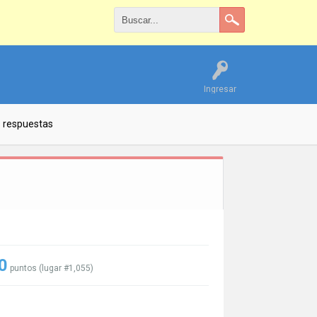
Ingresar
s respuestas
0
puntos (lugar #
1,055
)