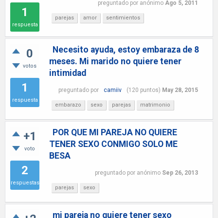
preguntado
por
anónimo
Ago 5, 2011
1
parejas
amor
sentimientos
respuesta
Necesito ayuda, estoy embaraza de 8
0
meses. Mi marido no quiere tener
votos
intimidad
1
preguntado
por
camiiv
(
120
puntos)
May 28, 2015
respuesta
embarazo
sexo
parejas
matrimonio
POR QUE MI PAREJA NO QUIERE
+1
TENER SEXO CONMIGO SOLO ME
voto
BESA
2
preguntado
por
anónimo
Sep 26, 2013
respuestas
parejas
sexo
mi pareja no quiere tener sexo