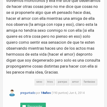
volvemos monotonos y ella me dice que deberiamos
de hacer otras cosas pero no me dice que cosas no
se si proponerle algo que eh pensado hace dias,
hacer el amor con ella mientras una amiga de ella
nos observa (la amiga con ropa y eso), claro esta la
amiga no tendria sexo conmigo ni con ella (si ella
quiere es otra cosa pero no pienso en eso) solo
quiero como sentir esa sensacion de que te esten
observando mientras haces uno de los actos mas
hermosos de esta vida (hacer el amor) depronto
digan que soy degenerado pero solo es una consulta
proponganme cosas distintas para hacer con ella si
les parece mala idea, Gracias.
sexo
trios
parejas
amor
fantasias
preguntado
por
18años
(
190
puntos)
Jun 6, 2014