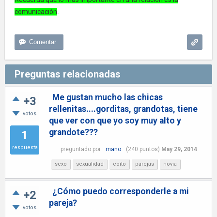
.
comunicación
Preguntas relacionadas
Me gustan mucho las chicas
+3
rellenitas....gorditas, grandotas, tiene
votos
que ver con que yo soy muy alto y
grandote???
1
respuesta
preguntado
por
mano
(
240
puntos)
May 29, 2014
sexo
sexualidad
coito
parejas
novia
¿Cómo puedo corresponderle a mi
+2
pareja?
votos