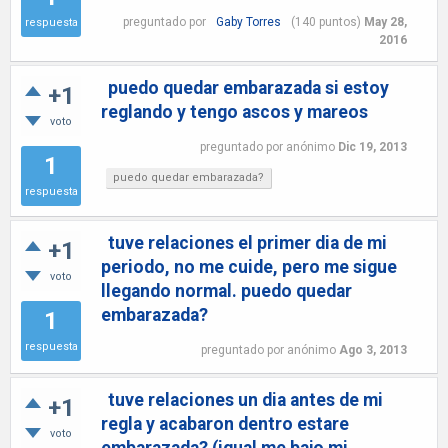
preguntado
por
Gaby Torres
(
140
puntos)
May 28,
respuesta
2016
puedo quedar embarazada si estoy
+1
reglando y tengo ascos y mareos
voto
preguntado
por
anónimo
Dic 19, 2013
1
puedo quedar embarazada?
respuesta
tuve relaciones el primer dia de mi
+1
periodo, no me cuide, pero me sigue
voto
llegando normal. puedo quedar
embarazada?
1
respuesta
preguntado
por
anónimo
Ago 3, 2013
tuve relaciones un dia antes de mi
+1
regla y acabaron dentro estare
voto