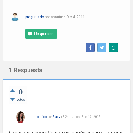
preguntado
por
anónimo
Dic 4, 2011
1
Respuesta
0
votos
respondido
por
Stacy
(
5.2k
puntos)
Ene 13, 2012
hazte una ecografía que es lo más seguro... porque