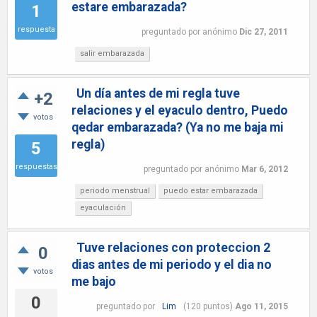
estare embarazada?
1
respuesta
preguntado
por
anónimo
Dic 27, 2011
salir embarazada
Un día antes de mi regla tuve
+2
relaciones y el eyaculo dentro, Puedo
votos
qedar embarazada? (Ya no me baja mi
regla)
5
respuestas
preguntado
por
anónimo
Mar 6, 2012
periodo menstrual
puedo estar embarazada
eyaculación
Tuve relaciones con proteccion 2
0
dias antes de mi periodo y el dia no
votos
me bajo
0
preguntado
por
Lim
(
120
puntos)
Ago 11, 2015