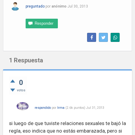
preguntado
por
anónimo
Jul 30, 2013
1
Respuesta
0
votos
respondido
por
Irma
(
2.6k
puntos)
Jul 31, 2013
si luego de que tuviste relaciones sexuales te bajó la
regla, eso indica que no estás embarazada, pero si