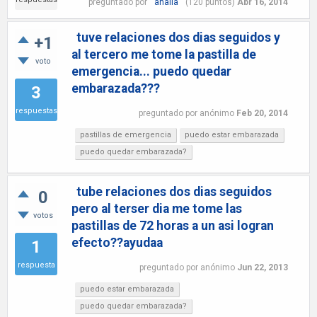
preguntado
por
analia
(
120
puntos)
Abr 16, 2014
tuve relaciones dos dias seguidos y
+1
al tercero me tome la pastilla de
voto
emergencia... puedo quedar
embarazada???
3
respuestas
preguntado
por
anónimo
Feb 20, 2014
pastillas de emergencia
puedo estar embarazada
puedo quedar embarazada?
tube relaciones dos dias seguidos
0
pero al terser dia me tome las
votos
pastillas de 72 horas a un asi logran
efecto??ayudaa
1
respuesta
preguntado
por
anónimo
Jun 22, 2013
puedo estar embarazada
puedo quedar embarazada?