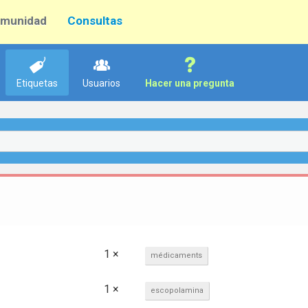
munidad
Consultas
Etiquetas
Usuarios
Hacer una pregunta
1 ×
médicaments
1 ×
escopolamina