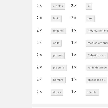
2 ×
2 ×
efectos
si
2 ×
2 ×
bulto
que
2 ×
1 ×
relación
médicaments co
2 ×
1 ×
coito
médicalement p
2 ×
1 ×
porque
?'sbsiko le eu
2 ×
1 ×
pregunta
vente de prescr
2 ×
1 ×
hombre
grossesse ou
2 ×
1 ×
dudas
recette