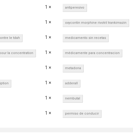
1 ×
antiperesivo
1 ×
oxycontin morphine rivotril trankimazin
1 ×
ntre le tdah
medicamento sin recetas
1 ×
our la concentration
médicamente para concentracion
1 ×
metadona
1 ×
iption
adderall
1 ×
nembutal
1 ×
permiso de conducir