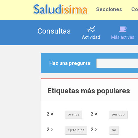
Secciones
Co
Consultas
Actividad
Más activas
Haz una pregunta:
Etiquetas más populares
2 ×
2 ×
ovarios
período
2 ×
2 ×
ejercicios
no