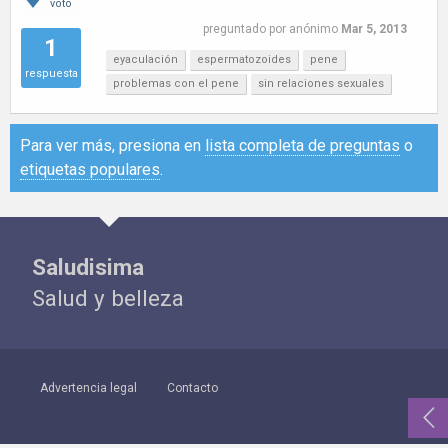
voto
preguntado
por
anónimo
Mar 5, 2013
1
eyaculación
espermatozoides
pene
respuesta
problemas con el pene
sin relaciones sexuales
Para ver más, presiona en
lista completa de preguntas
o
etiquetas populares
.
Saludisima
Salud y belleza
Advertencia legal
Contacto