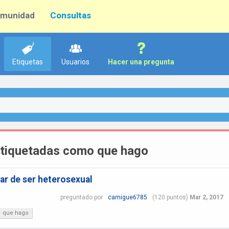
munidad
Consultas
Etiquetas
Usuarios
Hacer una pregunta
etiquetadas como que hago
ar de ser heterosexual
preguntado
por
camigue6785
(
120
puntos)
Mar 2, 2017
que hago