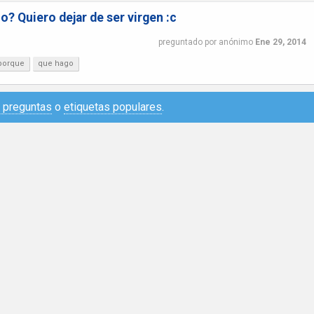
? Quiero dejar de ser virgen :c
preguntado
por
anónimo
Ene 29, 2014
porque
que hago
e preguntas
o
etiquetas populares
.