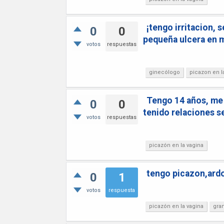
¡tengo irritacion,
0
0
pequeña ulcera en m
votos
respuestas
ginecólogo
picazon en l
Tengo 14 años, me 
0
0
tenido relaciones s
votos
respuestas
picazón en la vagina
tengo picazon,ardor
0
1
votos
respuesta
picazón en la vagina
gra