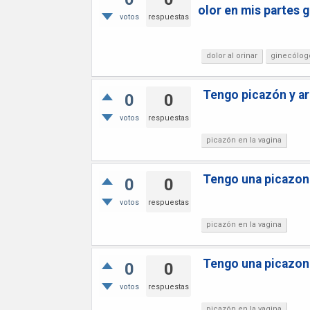
olor en mis partes g
votos
respuestas
dolor al orinar
ginecólog
Tengo picazón y ar
0
0
votos
respuestas
picazón en la vagina
Tengo una picazon 
0
0
votos
respuestas
picazón en la vagina
Tengo una picazon 
0
0
votos
respuestas
picazón en la vagina