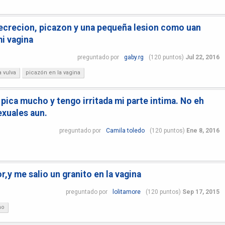
 secrecion, picazon y una pequeña lesion como uan
i vagina
preguntado
por
gaby.rg
(
120
puntos)
Jul 22, 2016
a vulva
picazón en la vagina
pica mucho y tengo irritada mi parte intima. No eh
exuales aun.
preguntado
por
Camila toledo
(
120
puntos)
Ene 8, 2016
,y me salio un granito en la vagina
preguntado
por
lolitamore
(
120
puntos)
Sep 17, 2015
no