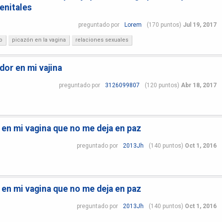
enitales
preguntado
por
Lorem
(
170
puntos)
Jul 19, 2017
o
picazón en la vagina
relaciones sexuales
dor en mi vajina
preguntado
por
3126099807
(
120
puntos)
Abr 18, 2017
en mi vagina que no me deja en paz
preguntado
por
2013Jh
(
140
puntos)
Oct 1, 2016
en mi vagina que no me deja en paz
preguntado
por
2013Jh
(
140
puntos)
Oct 1, 2016