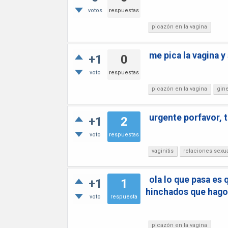
votos
respuestas
picazón en la vagina
me pica la vagina y
+1
0
voto
respuestas
picazón en la vagina
gin
urgente porfavor, t
+1
2
voto
respuestas
vaginitis
relaciones sexu
ola lo que pasa es 
+1
1
hinchados que hago
voto
respuesta
picazón en la vagina