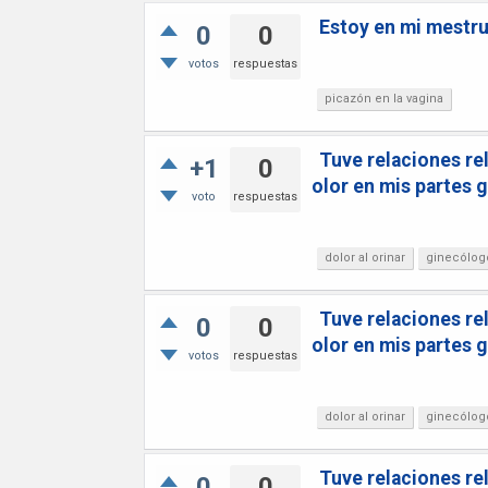
Estoy en mi mestru
0
0
votos
respuestas
picazón en la vagina
Tuve relaciones re
+1
0
olor en mis partes g
voto
respuestas
dolor al orinar
ginecólog
Tuve relaciones re
0
0
olor en mis partes g
votos
respuestas
dolor al orinar
ginecólog
Tuve relaciones re
0
0