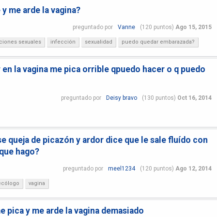
 y me arde la vagina?
preguntado
por
Vanne
(
120
puntos)
Ago 15, 2015
aciones sexuales
infección
sexualidad
puedo quedar embarazada?
en la vagina me pica orrible qpuedo hacer o q puedo
preguntado
por
Deisy bravo
(
130
puntos)
Oct 16, 2014
se queja de picazón y ardor dice que le sale fluído con
¿que hago?
preguntado
por
meel1234
(
120
puntos)
Ago 12, 2014
ecólogo
vagina
 pica y me arde la vagina demasiado