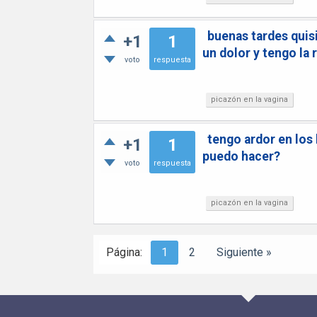
buenas tardes quis
+1
1
un dolor y tengo la
voto
respuesta
picazón en la vagina
tengo ardor en los 
+1
1
puedo hacer?
voto
respuesta
picazón en la vagina
Página:
1
2
Siguiente »