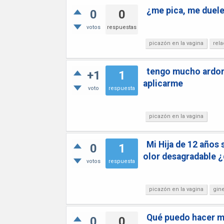
¿me pica, me duele
0
0
votos
respuestas
picazón en la vagina
rel
tengo mucho ardor 
+1
1
aplicarme
voto
respuesta
picazón en la vagina
Mi Hija de 12 años 
0
1
olor desagradable 
votos
respuesta
picazón en la vagina
gin
Qué puedo hacer me
0
0