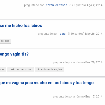
preguntado
por
Yovani carrasco
(
120
puntos)
Ago 2, 2014
 se me hicho los labios
preguntado
por
daru
(
130
puntos)
May 26, 2014
ecólogo
engo vaginitis?
preguntado
por
anónimo
Ene 26, 2014
ales
periodo menstrual
picazón en la vagina
que mi vagina pica mucho en los labios y los tengo
preguntado
por
anónimo
Ene 17, 2014