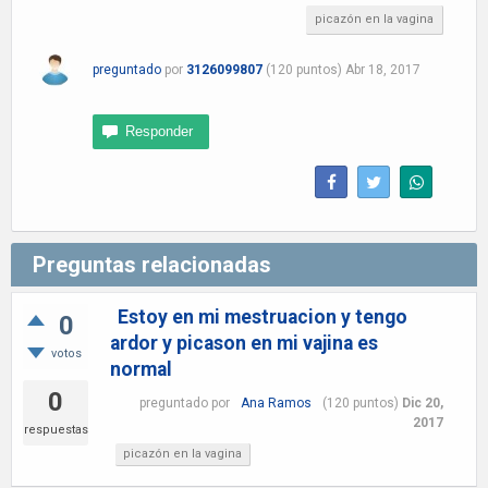
picazón en la vagina
preguntado
por
3126099807
(
120
puntos)
Abr 18, 2017
Preguntas relacionadas
Estoy en mi mestruacion y tengo
0
ardor y picason en mi vajina es
votos
normal
0
preguntado
por
Ana Ramos
(
120
puntos)
Dic 20,
2017
respuestas
picazón en la vagina