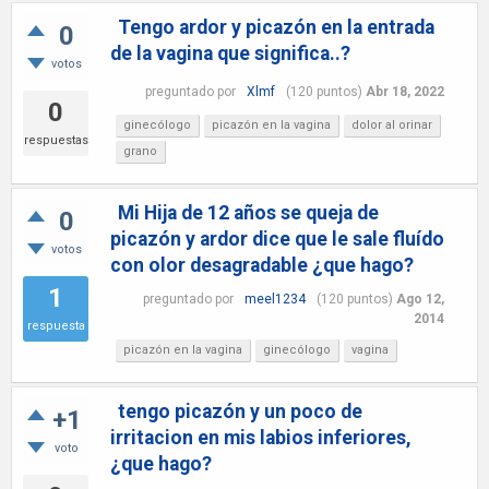
Tengo ardor y picazón en la entrada
0
de la vagina que significa..?
votos
preguntado
por
Xlmf
(
120
puntos)
Abr 18, 2022
0
ginecólogo
picazón en la vagina
dolor al orinar
respuestas
grano
Mi Hija de 12 años se queja de
0
picazón y ardor dice que le sale fluído
votos
con olor desagradable ¿que hago?
1
preguntado
por
meel1234
(
120
puntos)
Ago 12,
2014
respuesta
picazón en la vagina
ginecólogo
vagina
tengo picazón y un poco de
+1
irritacion en mis labios inferiores,
voto
¿que hago?