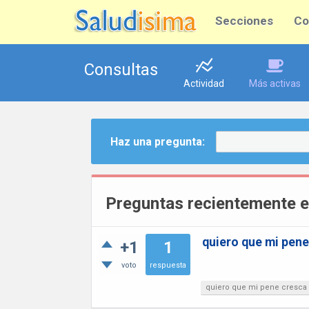
Secciones
Co
Consultas
Actividad
Más activas
Haz una pregunta:
Preguntas recientemente e
quiero que mi pene
+1
1
voto
respuesta
quiero que mi pene cresca