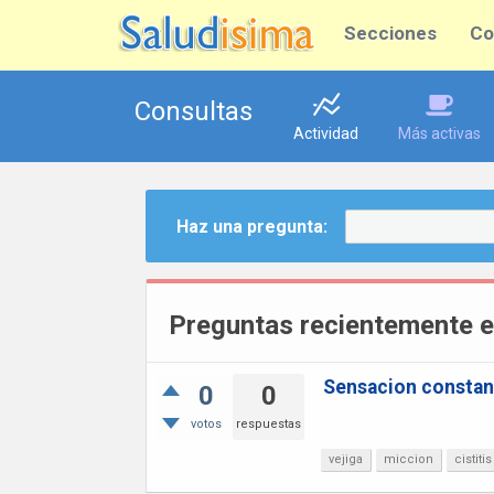
Secciones
Co
Consultas
Actividad
Más activas
Haz una pregunta:
Preguntas recientemente 
Sensacion constant
0
0
votos
respuestas
vejiga
miccion
cistitis