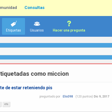
munidad
Consultas
Etiquetas
Usuarios
Hacer una pregunta
etiquetadas como miccion
e de estar reteniendo pis
preguntado
por
Elis098
(
120
puntos)
Dic 9, 2017
ets